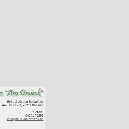
Erika & Jürgen Beckefeldt
Am Dreieck 3, 27211 Bassum
Telefon:
04241 / 3285
info@haus-am-dreieck.de