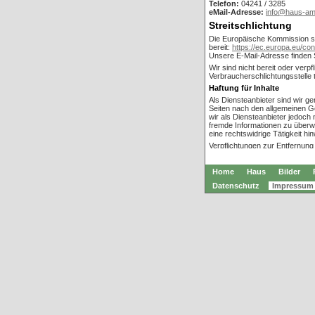
Telefon:
04241 / 3285
eMail-Adresse:
info@haus-am
Streitschlichtung
Die Europäische Kommission ste
bereit:
https://ec.europa.eu/co
Unsere E-Mail-Adresse finden
Wir sind nicht bereit oder verpf
Verbraucherschlichtungsstelle 
Haftung für Inhalte
Als Diensteanbieter sind wir g
Seiten nach den allgemeinen G
wir als Diensteanbieter jedoch n
fremde Informationen zu über
eine rechtswidrige Tätigkeit hi
Verpflichtungen zur Entfernun
nach den allgemeinen Gesetzen
Haftung ist jedoch erst ab dem
Rechtsverletzung möglich. Be
Home
Haus
Bilder
Rechtsverletzungen werden wir
Datenschutz
Impressum
Haftung für Links
Unser Angebot enthält Links zu 
keinen Einfluss haben. Deshalb
Gewähr übernehmen. Für die Inha
Anbieter oder Betreiber der Sei
zum Zeitpunkt der Verlinkung a
Rechtswidrige Inhalte waren zu
Eine permanente inhaltliche Kon
konkrete Anhaltspunkte einer R
Bekanntwerden von Rechtsverl
entfernen.
Urheberrecht
Die durch die Seitenbetreiber e